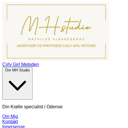
Cirly Girl Metoden
Om MH Studio
Din Krølle specialist i Odense
Om Mig
Kontakt
Innersense