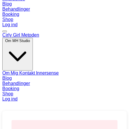
Blog
Behandlinger
Booking
Shop
Log ind
Cirly Girl Metoden
Om MH Studio
Om Mig
Kontakt
Innersense
Blog
Behandlinger
Booking
Shop
Log ind