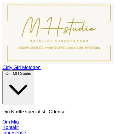
Cirly Girl Metoden
Om MH Studio
Din Krølle specialist i Odense
Om Mig
Kontakt
Innersense