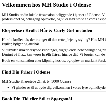
Velkommen hos MH Studio i Odense
MH Studio er din lokale frisørsalon beliggende i hjertet af Odense. Vi 
professionel og behagelig oplevelse, og vi er især stolte af vores eksper
Ekspertise i Krøllet Hår & Curly Girl-metoden
Har du krøllet hår, der trænger til den rette pleje og styling? Hos MH 
krøller, bølger og afrohår.
Vi tilbyder skræddersyede klipninger, fugtgivende behandlinger og prod
løsning på frizz, kan vores
krølle frisør
hjælpe dig. Vi bruger kun de 
Book en konsultation eller klipning hos os, og oplev en markant forskel
Find Din Frisør i Odense
MH Studio
Klaregade 21, st. tv. 5000 Odense
Vi glæder os til at byde dig velkommen i vores lyse og indbyde
Book Din Tid eller Stil et Spørgsmål